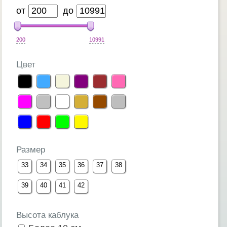
от
до
200
10991
Цвет
Размер
33
34
35
36
37
38
39
40
41
42
Высота каблука